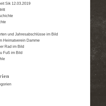
eit Sik 12.03.2019
ritt
schichte
chte
rten und Jahresabschlüsse im Bild
m Heimatverein Damme
er Rad im Bild
u Fuß im Bild
hle
rien
egorien