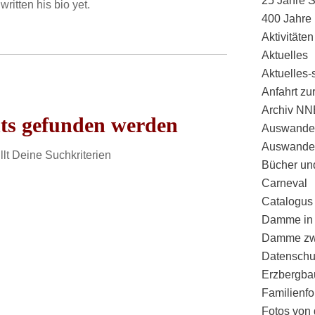
25 Jahre
written his bio yet.
400 Jahre
Aktivitäten
Aktuelles
Aktuelles-
Anfahrt z
Archiv NN
hts gefunden werden
Auswande
Auswande
llt Deine Suchkriterien
Bücher un
Carneval
Catalogus
Damme in 
Damme zwi
Datenschu
Erzbergba
Familienfo
Fotos von