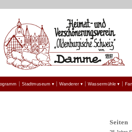
rogramm
Stadtmuseum
Wanderer
Wassermühle
Fam
Seiten