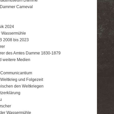
 Stadtmuseum Damme
 Dammer Carneval
sik 2024
ur Wassermühle
B 2008 bis 2023
rer
rer des Amtes Damme 1830-1879
d weitere Medien
 Communicantium
Weltkrieg und Folgezeit
schen den Weltkriegen
tzerklärung
u
rscher
 der Wassermühle