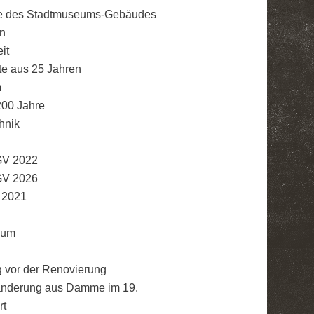
e des Stadtmuseums-Gebäudes
n
it
e aus 25 Jahren
m
200 Jahre
hnik
 GV 2022
 GV 2026
 2021
eum
vor der Renovierung
nderung aus Damme im 19.
rt