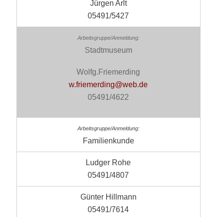
Jürgen Arlt
05491/5427
Stadtmuseum
Wolfg.Friemerding
w.friemerding@web.de
05491/4622
Familienkunde
Ludger Rohe
05491/4807
Günter Hillmann
05491/7614