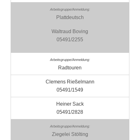
Plattdeutsch
Waltraud Boving
05491/2255
Radtouren
Clemens Rießelmann
05491/1549
Heiner Sack
05491/2828
Ziegelei Stölting