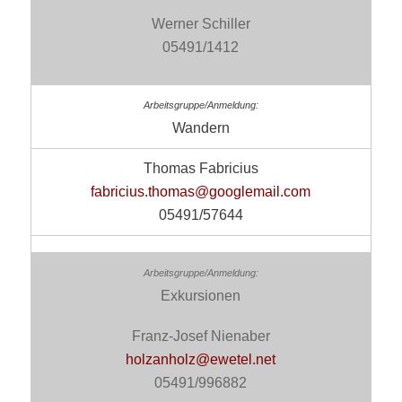
Werner Schiller
05491/1412
Wandern
Thomas Fabricius
fabricius.thomas@googlemail.com
05491/57644
Exkursionen
Franz-Josef Nienaber
holzanholz@ewetel.net
05491/996882